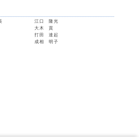
長
江口 隆光
大木 貢
打田 達起
成相 明子