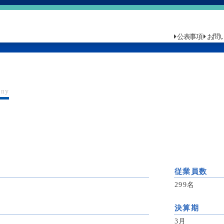
公表事項
お問
any
従業員数
299名
決算期
3月