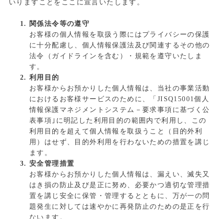
いりますことをここに宣言いたします。
関係法令等の遵守
お客様の個人情報を取扱う際にはプライバシーの保護
に十分配慮し、個人情報保護法及び関連するその他の
法令（ガイドラインを含む）・規範を遵守いたしま
す。
利用目的
お客様からお預かりした個人情報は、当社の事業活動
におけるお客様サービスのために、「JISQ15001個人
情報保護マネジメントシステム－要求事項に基づく公
表事項｣に明記した利用目的の範囲内で利用し、この
利用目的を超えて個人情報を取扱うこと（目的外利
用）はせず、目的外利用を行わないための措置を講じ
ます。
安全管理措置
お客様からお預かりした個人情報は、漏えい、滅失又
はき損の防止及び是正に努め、必要かつ適切な管理措
置を講じ安全に保管・管理するとともに、万が一の問
題発生に対しては速やかに再発防止のための是正を行
ないます。