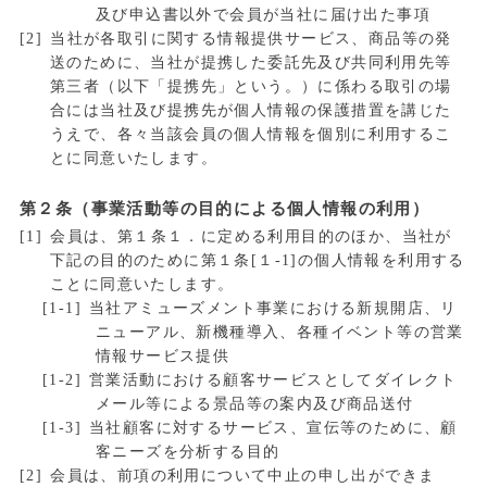
及び申込書以外で会員が当社に届け出た事項
当社が各取引に関する情報提供サービス、商品等の発
送のために、当社が提携した委託先及び共同利用先等
第三者（以下「提携先」という。）に係わる取引の場
合には当社及び提携先が個人情報の保護措置を講じた
うえで、各々当該会員の個人情報を個別に利用するこ
とに同意いたします。
第２条（事業活動等の目的による個人情報の利用）
会員は、第１条１．に定める利用目的のほか、当社が
下記の目的のために第１条[１-1]の個人情報を利用する
ことに同意いたします。
当社アミューズメント事業における新規開店、リ
ニューアル、新機種導入、各種イベント等の営業
情報サービス提供
営業活動における顧客サービスとしてダイレクト
メール等による景品等の案内及び商品送付
当社顧客に対するサービス、宣伝等のために、顧
客ニーズを分析する目的
会員は、前項の利用について中止の申し出ができま